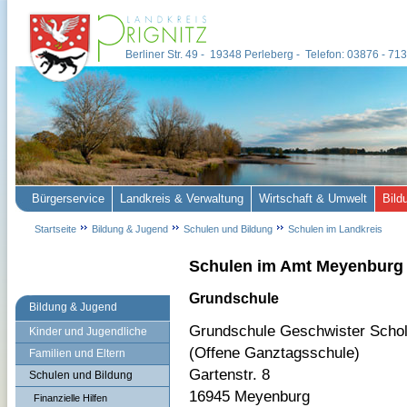
Berliner Str. 49 - 19348 Perleberg - Telefon: 03876 - 7
Bürgerservice
Landkreis & Verwaltung
Wirtschaft & Umwelt
Bild
Startseite
Bildung & Jugend
Schulen und Bildung
Schulen im Landkreis
Schulen im Amt Meyenburg
Grundschule
Bildung & Jugend
Grundschule Geschwister Schol
Kinder und Jugendliche
(Offene Ganztagsschule)
Familien und Eltern
Gartenstr. 8
Schulen und Bildung
16945 Meyenburg
Finanzielle Hilfen