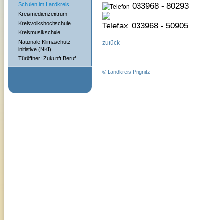
033968 - 80293
Schulen im Landkreis
Kreismedienzentrum
Kreisvolkshochschule
033968 - 50905
Kreismusikschule
Nationale Klimaschutz-
zurück
initiative (NKI)
Türöffner: Zukunft Beruf
© Landkreis Prignitz