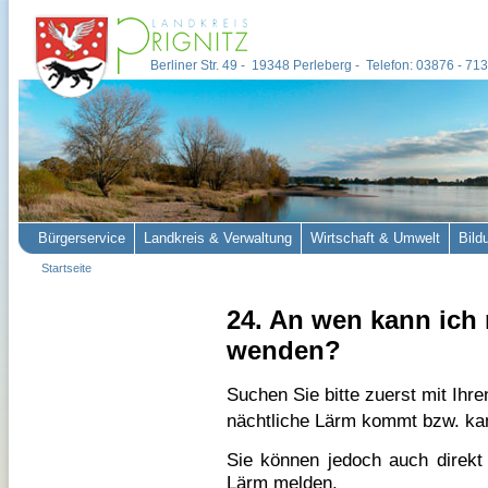
Berliner Str. 49 - 19348 Perleberg - Telefon: 03876 - 7
Bürgerservice
Landkreis & Verwaltung
Wirtschaft & Umwelt
Bild
Startseite
24. An wen kann ich
wenden?
Suchen Sie bitte zuerst mit Ih
nächtliche Lärm kommt bzw. ka
Sie können jedoch auch direkt 
Lärm melden.