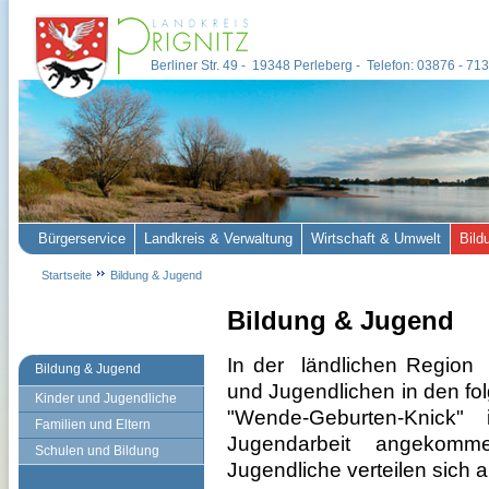
Berliner Str. 49 - 19348 Perleberg - Telefon: 03876 - 7
Bürgerservice
Landkreis & Verwaltung
Wirtschaft & Umwelt
Bild
Startseite
Bildung & Jugend
Bildung & Jugend
In der
ländlichen Region
Bildung & Jugend
und Jugendlichen in den fo
Kinder und Jugendliche
"Wende-Geburten-Knick"
Familien und Eltern
Jugendarbeit angekomm
Schulen und Bildung
Jugendliche verteilen sich 