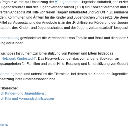
s Prignitz wurde zur Umsetzung der
Jugendarbeit
, Jugendsozialarbeit, des erzi
Jugendschutzes und der Jugendverbandsarbeit (JJJJ) ein Konzept erarbeitet und a
rden Angebote mit Hilfe von freien Trägern unterbreitet und vor Ort in Zusammena
en, Kommunen und Ämtern für die Kinder und Jugendlichen umgesetzt. Die Bereit
 Mittel zur Ausgestaltung der Angebote ist in der „Richtlinie zur Förderung der Jugen
larbeit, des Kinder- und Jugendschutzes und der Jugendverbandsarbeit“ festgesc
gesbetreuung
gewährleistet die Vereinbarkeit von Familie und Beruf und dient dem
ung der Kinder.
 wichtiges Instrument zur Unterstützung von Kindern und Eltern bildet das
er Netzwerk Kindeswohl"
. Das Netzwerk bündelt das vorhandene Spektrum an
gsangeboten für Familien und bietet Hilfe, Beratung und Unterstützung von Geburt
sberatung
berät und unterstützt die Elternteile, bei denen die Kinder und Jugendlic
hsetzung ihrer Unterhaltsansprüche.
tsbereiche:
ch Kinder- und Jugenddienst
ich Kita und Vormundschaftswesen
rignitz