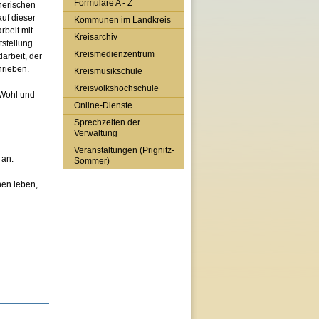
Formulare A - Z
eherischen
uf dieser
Kommunen im Landkreis
rbeit mit
Kreisarchiv
stellung
Kreismedienzentrum
darbeit, der
hrieben.
Kreismusikschule
Kreisvolkshochschule
 Wohl und
Online-Dienste
Sprechzeiten der
Verwaltung
Veranstaltungen (Prignitz-
 an.
Sommer)
hen leben,