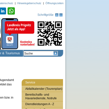
atenschutz
|
Hinweisgeberschutz
|
Öffnungszeiten
Schriftgröße
ur & Tourismus
 Jugendamt
Service
ildet das
Abfallkalender (Tourenplan)
Bereitschafts- und
en bzw. in
Havariedienste, Notrufe
Dienstleistungen A - Z