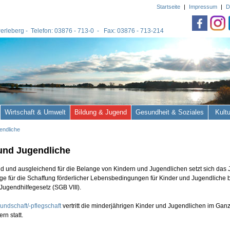
Startseite
|
Impressum
|
D
 Perleberg - Telefon: 03876 - 713-0 - Fax: 03876 - 713-214
Wirtschaft & Umwelt
Bildung & Jugend
Gesundheit & Soziales
Kult
endliche
und Jugendliche
nd und ausgleichend für die Belange von Kindern und Jugendlichen setzt sich das
ge für die Schaffung förderlicher Lebensbedingungen für Kinder und Jugendliche b
Jugendhilfegesetz (SGB VIII).
ndschaft/-pflegschaft
vertritt die minderjährigen Kinder und Jugendlichen im Ganz
ern statt.