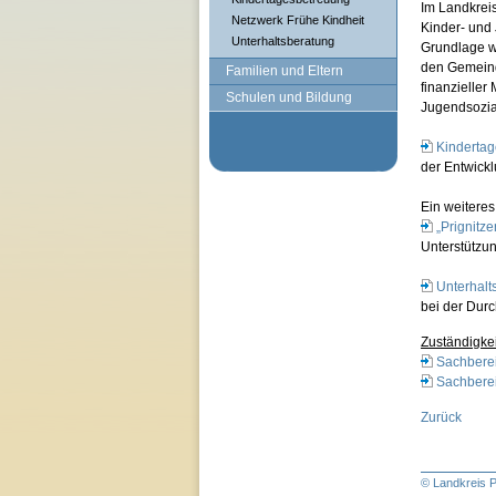
Im Landkrei
Netzwerk Frühe Kindheit
Kinder- und 
Unterhaltsberatung
Grundlage we
den Gemeind
Familien und Eltern
finanzieller
Schulen und Bildung
Jugendsozia
Kinderta
der Entwickl
Ein weiteres
„Prignitz
Unterstützun
Unterhalt
bei der Durc
Zuständigkei
Sachberei
Sachbere
Zurück
© Landkreis P