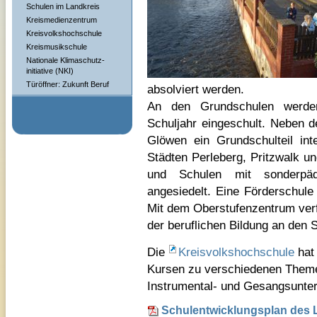
Schulen im Landkreis
Kreismedienzentrum
Kreisvolkshochschule
Kreismusikschule
Nationale Klimaschutz-
initiative (NKI)
Türöffner: Zukunft Beruf
absolviert werden.
An den Grundschulen werden 
Schuljahr eingeschult. Neben d
Glöwen ein Grundschulteil int
Städten Perleberg, Pritzwalk u
und Schulen mit sonderpäda
angesiedelt. Eine Förderschule 
Mit dem Oberstufenzentrum ver
der beruflichen Bildung an den 
Die
Kreisvolkshochschule
hat
Kursen zu verschiedenen Them
Instrumental- und Gesangsunter
Schulentwicklungsplan des L