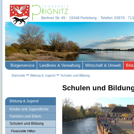
Berliner Str. 49 - 19348 Perleberg - Telefon: 03876 - 7
Bürgerservice
Landkreis & Verwaltung
Wirtschaft & Umwelt
Bild
Startseite
Bildung & Jugend
Schulen und Bildung
Schulen und Bildun
Bildung & Jugend
Kinder und Jugendliche
Familien und Eltern
Schulen und Bildung
Finanzielle Hilfen