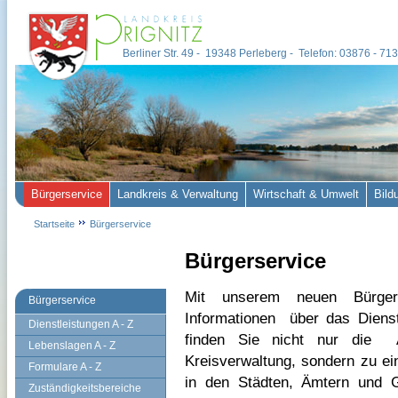
Berliner Str. 49 - 19348 Perleberg - Telefon: 03876 - 7
Bürgerservice
Landkreis & Verwaltung
Wirtschaft & Umwelt
Bild
Startseite
Bürgerservice
Bürgerservice
Mit unserem neuen Bürgers
Bürgerservice
Informationen
über das Dienst
Dienstleistungen A - Z
finden Sie nicht nur die
Lebenslagen A - Z
Kreisverwaltung, sondern zu ei
Formulare A - Z
in den Städten, Ämtern und 
Zuständigkeitsbereiche