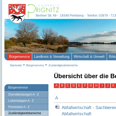
Berliner Str. 49 - 19348 Perleberg - Telefon: 03876 - 7
Bürgerservice
Landkreis & Verwaltung
Wirtschaft & Umwelt
Bild
Startseite
Bürgerservice
Zuständigkeitsbereiche
Übersicht über die B
A
B
C
D
E
F
G
H
I
J
K
Bürgerservice
Dienstleistungen A - Z
A
Lebenslagen A - Z
Abfallwirtschaft - Sachber
Formulare A - Z
Abfallwirtschaft
Zuständigkeitsbereiche