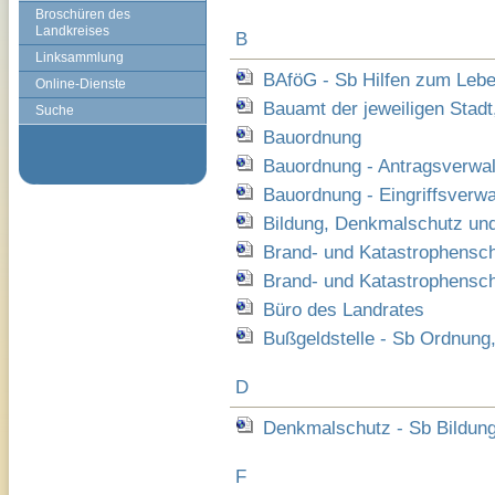
Broschüren des
Landkreises
B
Linksammlung
BAföG - Sb Hilfen zum Lebe
Online-Dienste
Bauamt der jeweiligen Stad
Suche
Bauordnung
Bauordnung - Antragsverwa
Bauordnung - Eingriffsverw
Bildung, Denkmalschutz und
Brand- und Katastrophensc
Brand- und Katastrophenschu
Büro des Landrates
Bußgeldstelle - Sb Ordnung,
D
Denkmalschutz - Sb Bildung
F