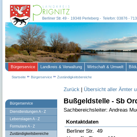
Berliner Str. 49 - 19348 Perleberg - Telefon: 03876 - 7
Bürgerservice
Landkreis & Verwaltung
Wirtschaft & Umwelt
Bild
Startseite
Bürgerservice
Zuständigkeitsbereiche
Zurück
|
Übersicht aller Ämter 
Bußgeldstelle - Sb Or
Bürgerservice
Sachbereichsleiter: Andreas Mu
Dienstleistungen A - Z
Lebenslagen A - Z
Kontaktdaten
Formulare A - Z
Berliner Str. 49
Zuständigkeitsbereiche