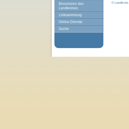
© Landkreis 
Broschüren des
Landkreises
Linksammlung
Online-Dienste
Suche