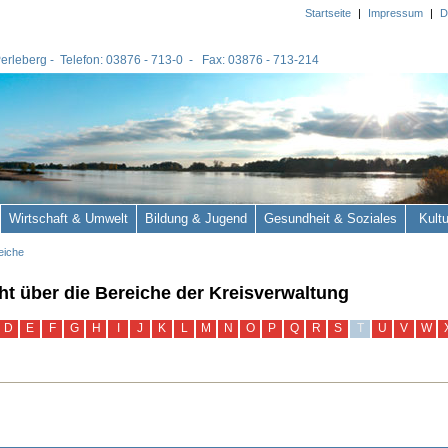
Startseite
|
Impressum
|
D
 Perleberg - Telefon: 03876 - 713-0 - Fax: 03876 - 713-214
Wirtschaft & Umwelt
Bildung & Jugend
Gesundheit & Soziales
Kult
eiche
ht über die Bereiche der Kreisverwaltung
D
E
F
G
H
I
J
K
L
M
N
O
P
Q
R
S
T
U
V
W