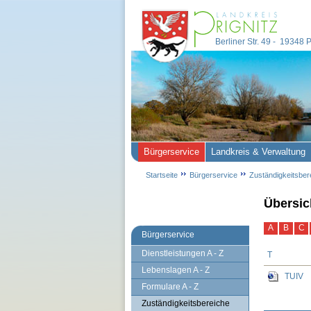
Berliner Str. 49 - 19348
Bürgerservice
Landkreis & Verwaltung
Startseite
Bürgerservice
Zuständigkeitsber
Übersic
A
B
C
Bürgerservice
Dienstleistungen A - Z
T
Lebenslagen A - Z
TUIV
Formulare A - Z
Zuständigkeitsbereiche