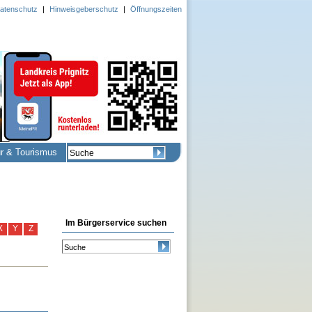
atenschutz
|
Hinweisgeberschutz
|
Öffnungszeiten
ur & Tourismus
Im Bürgerservice suchen
X
Y
Z