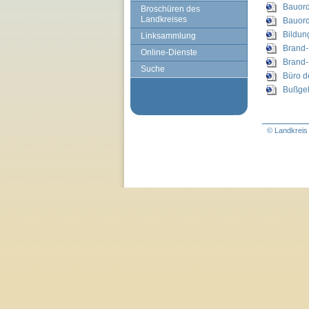
Bauord
Broschüren des
Landkreises
Bauord
Bildun
Linksammlung
Brand-
Online-Dienste
Brand-
Suche
Büro d
Bußgel
© Landkreis 