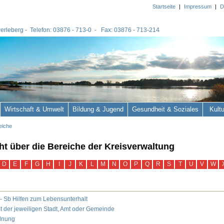
Startseite
|
Impressum
|
D
 Perleberg - Telefon: 03876 - 713-0 - Fax: 03876 - 713-214
Wirtschaft & Umwelt
Bildung & Jugend
Gesundheit & Soziales
Kult
eiche
ht über die Bereiche der Kreisverwaltung
D
E
F
G
H
I
J
K
L
M
N
O
P
Q
R
S
T
U
V
W
- Sb Hilfen zum Lebensunterhalt
 der jeweiligen Stadt, Amt oder Gemeinde
dnung