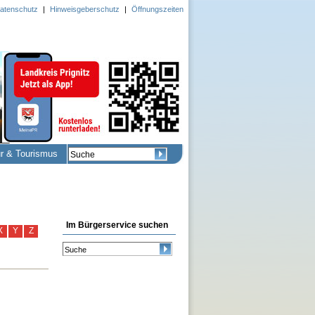
atenschutz
|
Hinweisgeberschutz
|
Öffnungszeiten
ur & Tourismus
Im Bürgerservice suchen
X
Y
Z