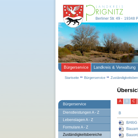
Berliner Str. 49 - 19348
Bürgerservice
Landkreis & Verwaltung
Startseite
Bürgerservice
Zuständigkeitsber
Übersic
A
B
C
Bürgerservice
Dienstleistungen A - Z
B
Lebenslagen A - Z
BAföG 
Formulare A - Z
Bauamt
Zuständigkeitsbereiche
Bauor