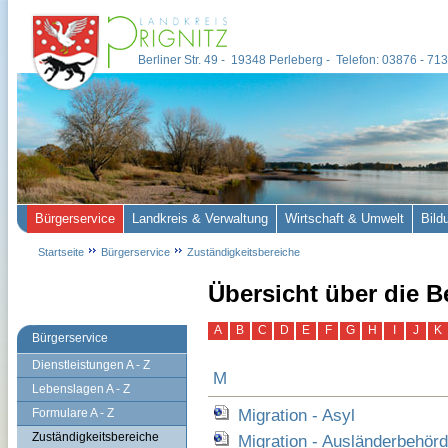
Berliner Str. 49 - 19348 Perleberg - Telefon: 03876 - 7
Bürgerservice
Landkreis & Verwaltung
Wirtschaft & Umwelt
Bild
Startseite
Bürgerservice
Zuständigkeitsbereiche
Übersicht über die B
A
B
C
D
E
F
G
H
I
J
K
Bürgerservice
Dienstleistungen A - Z
M
Lebenslagen A - Z
Migration - Asyl
Formulare A - Z
Zuständigkeitsbereiche
Migration - Ausländerbehörd