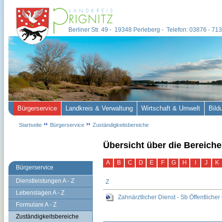
Berliner Str. 49 - 19348 Perleberg - Telefon: 03876 - 7
Bürgerservice
Landkreis & Verwaltung
Wirtschaft & Umwelt
Bild
Startseite
Bürgerservice
Zuständigkeitsbereiche
Übersicht über die Bereiche
A
B
C
D
E
F
G
H
I
J
K
Bürgerservice
Dienstleistungen A - Z
Z
Lebenslagen A - Z
Zahnärztlicher Dienst - Sb Öffentliche
Formulare A - Z
Zuständigkeitsbereiche