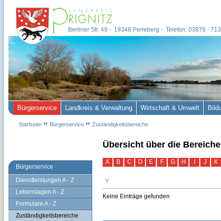
Berliner Str. 49 - 19348 Perleberg - Telefon: 03876 - 7
Bürgerservice
Landkreis & Verwaltung
Wirtschaft & Umwelt
Bild
Startseite
Bürgerservice
Zuständigkeitsbereiche
Übersicht über die Bereiche
A
B
C
D
E
F
G
H
I
J
K
Bürgerservice
Dienstleistungen A - Z
Y
Lebenslagen A - Z
Keine Einträge gefunden
Formulare A - Z
Zuständigkeitsbereiche