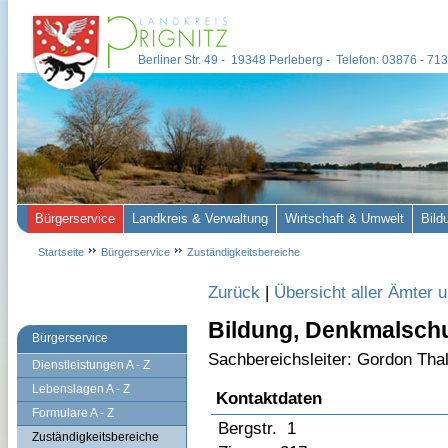
Berliner Str. 49 - 19348 Perleberg - Telefon: 03876 - 7
Bürgerservice
Landkreis & Verwaltung
Wirtschaft & Umwelt
Bild
Startseite
Bürgerservice
Zuständigkeitsbereiche
Zurück
|
Übersicht aller Ämter 
Bildung, Denkmalschu
Bürgerservice
Sachbereichsleiter: Gordon Th
Dienstleistungen A - Z
Lebenslagen A - Z
Kontaktdaten
Formulare A - Z
Bergstr. 1
Zuständigkeitsbereiche