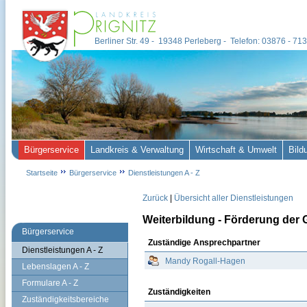
Berliner Str. 49 - 19348 Perleberg - Telefon: 03876 - 7
Bürgerservice
Landkreis & Verwaltung
Wirtschaft & Umwelt
Bild
Startseite
Bürgerservice
Dienstleistungen A - Z
Zurück
|
Übersicht aller Dienstleistungen
Weiterbildung - Förderung der
Bürgerservice
Zuständige Ansprechpartner
Dienstleistungen A - Z
Mandy Rogall-Hagen
Lebenslagen A - Z
Formulare A - Z
Zuständigkeiten
Zuständigkeitsbereiche