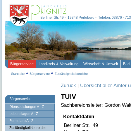
Berliner Str. 49 - 19348 Perleberg - Telefon: 03876 - 7
Bürgerservice
Landkreis & Verwaltung
Wirtschaft & Umwelt
Bild
Startseite
Bürgerservice
Zuständigkeitsbereiche
Zurück
|
Übersicht aller Ämter 
TUIV
Bürgerservice
Sachbereichsleiter: Gordon Wal
Dienstleistungen A - Z
Lebenslagen A - Z
Kontaktdaten
Formulare A - Z
Berliner Str. 49
Zuständigkeitsbereiche