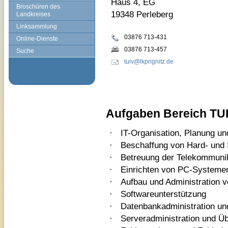
Haus 4, EG
Broschüren des
19348 Perleberg
Landkreises
Linksammlung
03876 713-431
Online-Dienste
03876 713-457
Suche
tuiv@lkprignitz.de
Aufgaben Bereich TUI
·
IT-Organisation, Planung u
·
Beschaffung von Hard- und 
·
Betreuung der Telekommunik
·
Einrichten von PC-Systeme
·
Aufbau und Administration 
·
Softwareunterstützung
·
Datenbankadministration un
·
Serveradministration und 