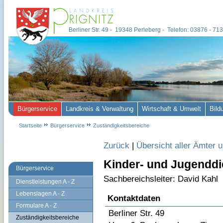
Berliner Str. 49 - 19348 Perleberg - Telefon: 03876 - 7
Bürgerservice
Landkreis & Verwaltung
Wirtschaft & Umwelt
Bild
Startseite
Bürgerservice
Zuständigkeitsbereiche
Zurück
|
Übersicht aller Ämter 
Kinder- und Jugenddi
Bürgerservice
Sachbereichsleiter: David Kahl
Dienstleistungen A - Z
Lebenslagen A - Z
Kontaktdaten
Formulare A - Z
Berliner Str. 49
Zuständigkeitsbereiche