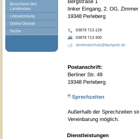
Bergstraße 1
Broschüren des
linker Eingang, 2. OG, Zimmer
Landkreises
19348 Perleberg
Linksammlung
Online-Dienste
03876 713-129
Suche
03876 713-300
denkmalschutz@lkprignitz.de
Postanschrift:
Berliner Str. 49
19348 Perleberg
Sprechzeiten
Außerhalb der Sprechzeiten si
Vereinbarung möglich.
Dienstleistungen