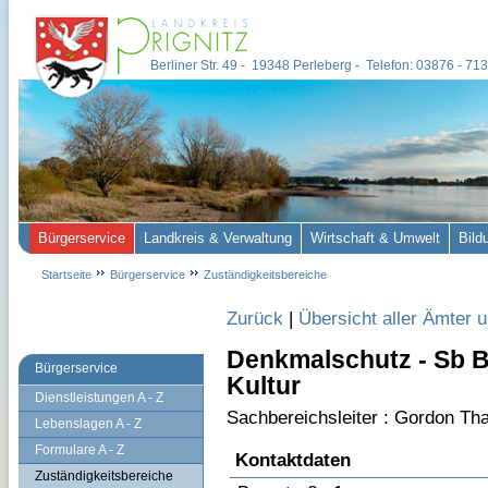
Berliner Str. 49 - 19348 Perleberg - Telefon: 03876 - 7
Bürgerservice
Landkreis & Verwaltung
Wirtschaft & Umwelt
Bild
Startseite
Bürgerservice
Zuständigkeitsbereiche
Zurück
|
Übersicht aller Ämter 
Denkmalschutz - Sb B
Bürgerservice
Kultur
Dienstleistungen A - Z
Sachbereichsleiter : Gordon Th
Lebenslagen A - Z
Formulare A - Z
Kontaktdaten
Zuständigkeitsbereiche