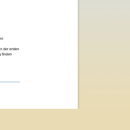
en
n der ersten
y finden