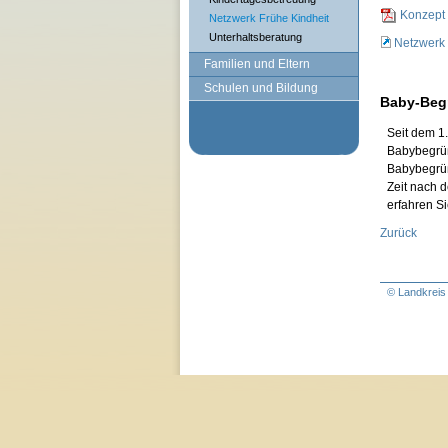
Konzept 
Netzwerk Frühe Kindheit
Unterhaltsberatung
Netzwerk
Familien und Eltern
Schulen und Bildung
Baby-Beg
Seit dem 1.
Babybegrüß
Babybegrüß
Zeit nach 
erfahren S
Zurück
© Landkreis 