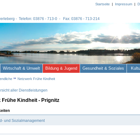
Startseite
|
Impressum
|
D
 Perleberg - Telefon: 03876 - 713-0 - Fax: 03876 - 713-214
Wirtschaft & Umwelt
Bildung & Jugend
Gesundheit & Soziales
Kult
endliche
Netzwerk Frühe Kindheit
sicht aller Dienstleistungen
 Frühe Kindheit - Prignitz
keiten
d- und Sozialmanagement