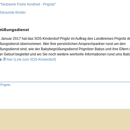
"Netzwerk Frühe Kindheit - Prignitz"
 Gesunde Kinder
rüßungsdienst
 Januar 2017 hat das SOS-Kinderdorf Prigitz im Auftrag des Landkreises Prignitz d
ungsdienst übernommen. Wer Ihre persönlichen Ansprechpartner rund um den
ungsdienst sind, wie der Babybegrüßungsdienst Prignitzer Babys und ihre Eltern i
der Geburt begleitet und wo Sie noch weitere wertvolle Informationen rund ums Bab
ie
hier (Link zum SOS-Kinderdorf)
Prignitz