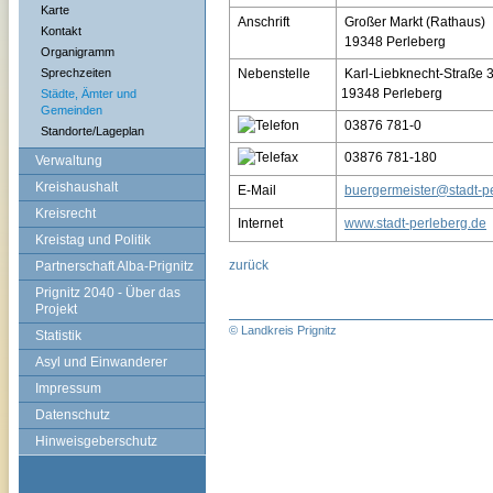
Karte
Anschrift
Großer Markt (Rathaus)
Kontakt
19348 Perleberg
Organigramm
Sprechzeiten
Nebenstelle
Karl-Liebknecht-Straße 
19348 Perleberg
Städte, Ämter und
Gemeinden
03876 781-0
Standorte/Lageplan
03876 781-180
Verwaltung
Kreishaushalt
E-Mail
buergermeister@stadt-p
Kreisrecht
Internet
www.stadt-perleberg.de
Kreistag und Politik
zurück
Partnerschaft Alba-Prignitz
Prignitz 2040 - Über das
Projekt
© Landkreis Prignitz
Statistik
Asyl und Einwanderer
Impressum
Datenschutz
Hinweisgeberschutz