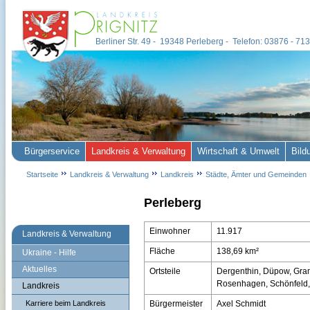
Berliner Str. 49 - 19348 Perleberg - Telefon: 03876 - 7
Bürgerservice
Landkreis & Verwaltung
Wirtschaft & Umwelt
Bild
Startseite
Landkreis & Verwaltung
Landkreis
Städte, Ämter und Gemeinden
Perleberg
Einwohner
11.917
Landkreis & Verwaltung
Fläche
138,69 km²
Ukraine - Hilfe
Aktuelles
Ortsteile
Dergenthin, Düpow, Gra
Rosenhagen, Schönfeld,
Landkreis
Karriere beim Landkreis
Bürgermeister
Axel Schmidt