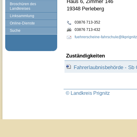
Haus 6, Zimmer 146
Broschüren des
19348 Perleberg
Landkreises
Linksammlung
03876 713-352
Online-Dienste
03876 713-432
Suche
fuehrerscheine-fahrschule@lkprignitz
Zuständigkeiten
Fahrerlaubnisbehörde - Sb 
© Landkreis Prignitz