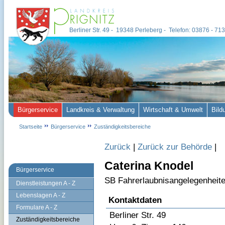
Berliner Str. 49 - 19348 Perleberg - Telefon: 03876 - 7
Bürgerservice
Landkreis & Verwaltung
Wirtschaft & Umwelt
Bild
Startseite
Bürgerservice
Zuständigkeitsbereiche
Zurück
|
Zurück zur Behörde
|
Caterina Knodel
Bürgerservice
SB Fahrerlaubnisangelegenheit
Dienstleistungen A - Z
Lebenslagen A - Z
Kontaktdaten
Formulare A - Z
Berliner Str. 49
Zuständigkeitsbereiche