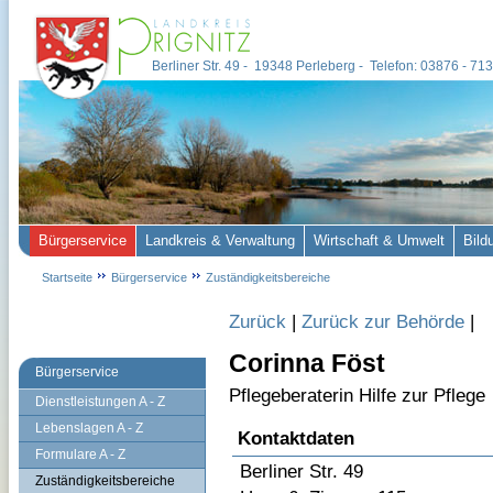
Berliner Str. 49 - 19348 Perleberg - Telefon: 03876 - 7
Bürgerservice
Landkreis & Verwaltung
Wirtschaft & Umwelt
Bild
Startseite
Bürgerservice
Zuständigkeitsbereiche
Zurück
|
Zurück zur Behörde
|
Corinna Föst
Bürgerservice
Pflegeberaterin Hilfe zur Pflege
Dienstleistungen A - Z
Lebenslagen A - Z
Kontaktdaten
Formulare A - Z
Berliner Str. 49
Zuständigkeitsbereiche