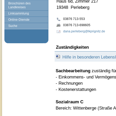
Haus 6d, Zimmer 217
Broschüren des
19348 Perleberg
Landkreises
Linksammlung
03876 713-553
Online-Dienste
03876 713-698605
Suche
dana.perleberg@lkprignitz.de
Zuständigkeiten
Hilfe in besonderen Leben
Sachbearbeitung
zuständig fü
- Einkommens- und Vermögens
- Rechnungen
- Kostenerstattungen
Sozialraum C
Bereich: Wittenberge (Straße 