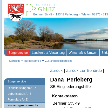
Berliner Str. 49 - 19348 Perleberg - Telefon: 03876 - 7
Bürgerservice
Landkreis & Verwaltung
Wirtschaft & Umwelt
Bild
Startseite
Bürgerservice
Zuständigkeitsbereiche
Zurück
|
Zurück zur Behörde
|
Dana Perleberg
Bürgerservice
SB Eingliederungshilfe
Dienstleistungen A - Z
Lebenslagen A - Z
Kontaktdaten
Formulare A - Z
Berliner Str. 49
Zuständigkeitsbereiche