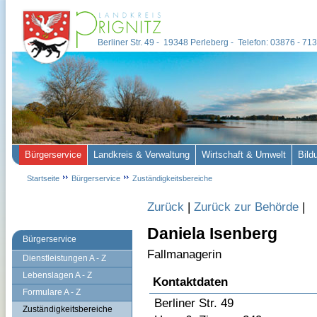
Berliner Str. 49 - 19348 Perleberg - Telefon: 03876 - 7
Bürgerservice
Landkreis & Verwaltung
Wirtschaft & Umwelt
Bild
Startseite
Bürgerservice
Zuständigkeitsbereiche
Zurück
|
Zurück zur Behörde
|
Daniela Isenberg
Bürgerservice
Fallmanagerin
Dienstleistungen A - Z
Lebenslagen A - Z
Kontaktdaten
Formulare A - Z
Berliner Str. 49
Zuständigkeitsbereiche