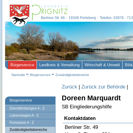
Berliner Str. 49 - 19348 Perleberg - Telefon: 03876 - 7
Bürgerservice
Landkreis & Verwaltung
Wirtschaft & Umwelt
Bild
Startseite
Bürgerservice
Zuständigkeitsbereiche
Zurück
|
Zurück zur Behörde
|
Doreen Marquardt
Bürgerservice
SB Eingliederungshilfe
Dienstleistungen A - Z
Lebenslagen A - Z
Kontaktdaten
Formulare A - Z
Berliner Str. 49
Zuständigkeitsbereiche