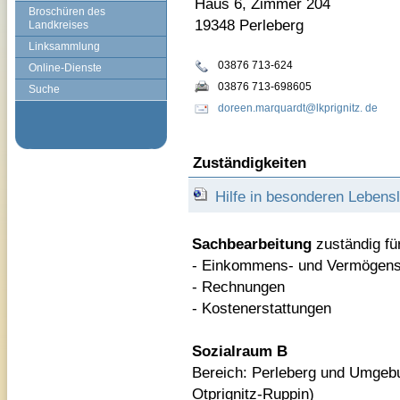
Haus 6, Zimmer 204
Broschüren des
19348 Perleberg
Landkreises
Linksammlung
03876 713-624
Online-Dienste
03876 713-698605
Suche
doreen.marquardt@lkprignitz. de
Zuständigkeiten
Hilfe in besonderen Leben
Sachbearbeitung
zuständig fü
- Einkommens- und Vermögens
- Rechnungen
- Kostenerstattungen
Sozialraum B
Bereich: Perleberg und Umgebu
Otprignitz-Ruppin)