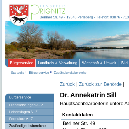
Berliner Str. 49 - 19348 Perleberg - Telefon: 03876 - 7
Bürgerservice
Landkreis & Verwaltung
Wirtschaft & Umwelt
Bild
Startseite
Bürgerservice
Zuständigkeitsbereiche
Zurück
|
Zurück zur Behörde
|
Dr. Annekatrin Sill
Bürgerservice
Hauptsachbearbeiterin untere A
Dienstleistungen A - Z
Lebenslagen A - Z
Kontaktdaten
Formulare A - Z
Berliner Str. 49
Zuständigkeitsbereiche