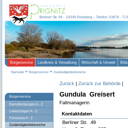
Berliner Str. 49 - 19348 Perleberg - Telefon: 03876 - 7
Bürgerservice
Landkreis & Verwaltung
Wirtschaft & Umwelt
Bild
Startseite
Bürgerservice
Zuständigkeitsbereiche
Zurück
|
Zurück zur Behörde
|
Gundula Greisert
Bürgerservice
Fallmanagerin
Dienstleistungen A - Z
Lebenslagen A - Z
Kontaktdaten
Formulare A - Z
Berliner Str. 49
Zuständigkeitsbereiche