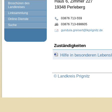
Haus 6, Zimmer 227
Broschüren des
19348 Perleberg
Landkreises
Linksammlung
03876 713-559
Online-Dienste
03876 713-698605
Suche
gundula.greisert@lkprignitz.de
Zuständigkeiten
Hilfe in besonderen Leben
© Landkreis Prignitz