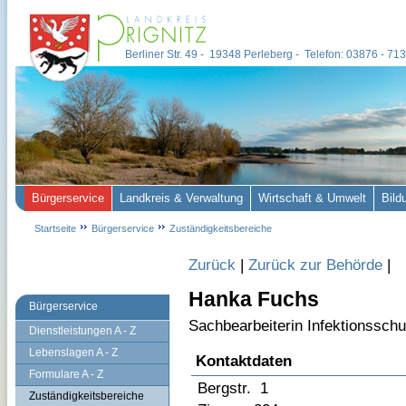
Berliner Str. 49 - 19348 Perleberg - Telefon: 03876 - 7
Bürgerservice
Landkreis & Verwaltung
Wirtschaft & Umwelt
Bild
Startseite
Bürgerservice
Zuständigkeitsbereiche
Zurück
|
Zurück zur Behörde
|
Hanka Fuchs
Bürgerservice
Sachbearbeiterin Infektionsschu
Dienstleistungen A - Z
Lebenslagen A - Z
Kontaktdaten
Formulare A - Z
Bergstr. 1
Zuständigkeitsbereiche