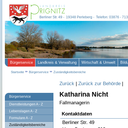
Berliner Str. 49 - 19348 Perleberg - Telefon: 03876 - 7
Bürgerservice
Landkreis & Verwaltung
Wirtschaft & Umwelt
Bild
Startseite
Bürgerservice
Zuständigkeitsbereiche
Zurück
|
Zurück zur Behörde
|
Katharina Nicht
Bürgerservice
Fallmanagerin
Dienstleistungen A - Z
Lebenslagen A - Z
Kontaktdaten
Formulare A - Z
Berliner Str. 49
Zuständigkeitsbereiche