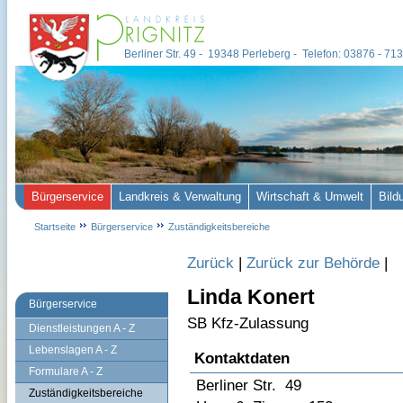
Berliner Str. 49 - 19348 Perleberg - Telefon: 03876 - 7
Bürgerservice
Landkreis & Verwaltung
Wirtschaft & Umwelt
Bild
Startseite
Bürgerservice
Zuständigkeitsbereiche
Zurück
|
Zurück zur Behörde
|
Linda Konert
Bürgerservice
SB Kfz-Zulassung
Dienstleistungen A - Z
Lebenslagen A - Z
Kontaktdaten
Formulare A - Z
Berliner Str. 49
Zuständigkeitsbereiche