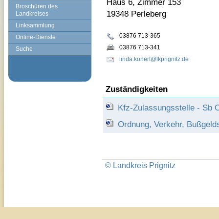
Haus 6, Zimmer 153
Broschüren des
19348 Perleberg
Landkreises
Linksammlung
03876 713-365
Online-Dienste
03876 713-341
Suche
linda.konert@lkprignitz.de
Zuständigkeiten
Kfz-Zulassungsstelle - Sb O
Ordnung, Verkehr, Bußgelds
© Landkreis Prignitz