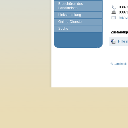
Broschüren des
0387
Landkreises
0387
Linksammlung
manue
Online-Dienste
Suche
Zuständig
Hilfe
© Landkreis 