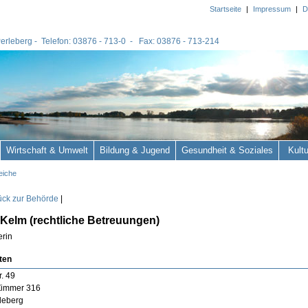
Startseite
|
Impressum
|
D
 Perleberg - Telefon: 03876 - 713-0 - Fax: 03876 - 713-214
Wirtschaft & Umwelt
Bildung & Jugend
Gesundheit & Soziales
Kult
eiche
ück zur Behörde
|
Kelm (rechtliche Betreuungen)
erin
ten
r. 49
Zimmer 316
leberg