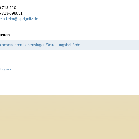
6 713-510
6 713-698631
la.kelm@lkprignitz.de
keiten
 in besonderen Lebenslagen/Betreuungsbehörde
Prignitz