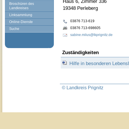
Haus 6, Zimmer 336
Broschüren des
19348 Perleberg
Landkreises
Linksammlung
03876 713-619
Online-Dienste
03876 713-698605
Suche
sabine.milus@lkprignitz.de
Zuständigkeiten
Hilfe in besonderen Leben
© Landkreis Prignitz