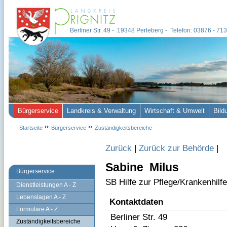
Berliner Str. 49 - 19348 Perleberg - Telefon: 03876 - 7
Bürgerservice
Landkreis & Verwaltung
Wirtschaft & Umwelt
Bild
Startseite
Bürgerservice
Zuständigkeitsbereiche
Zurück
|
Zurück zur Behörde
|
Sabine Milus
Bürgerservice
SB Hilfe zur Pflege/Krankenhilfe
Dienstleistungen A - Z
Lebenslagen A - Z
Kontaktdaten
Formulare A - Z
Berliner Str. 49
Zuständigkeitsbereiche