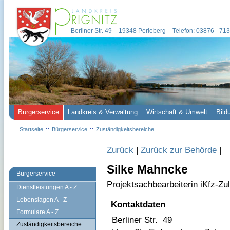
Berliner Str. 49 - 19348 Perleberg - Telefon: 03876 - 7
Bürgerservice
Landkreis & Verwaltung
Wirtschaft & Umwelt
Bild
Startseite
Bürgerservice
Zuständigkeitsbereiche
Zurück
|
Zurück zur Behörde
|
Silke Mahncke
Bürgerservice
Projektsachbearbeiterin iKfz-Zu
Dienstleistungen A - Z
Lebenslagen A - Z
Kontaktdaten
Formulare A - Z
Berliner Str. 49
Zuständigkeitsbereiche