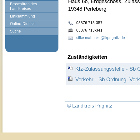
Haus 6b, Erdgeschoss, Zulass
Broschüren des
19348 Perleberg
Landkreises
Linksammlung
03876 713-357
Online-Dienste
03876 713-341
Suche
silke.mahncke@lkprignitz.de
Zuständigkeiten
Kfz-Zulassungsstelle - Sb O
Verkehr - Sb Ordnung, Verk
© Landkreis Prignitz