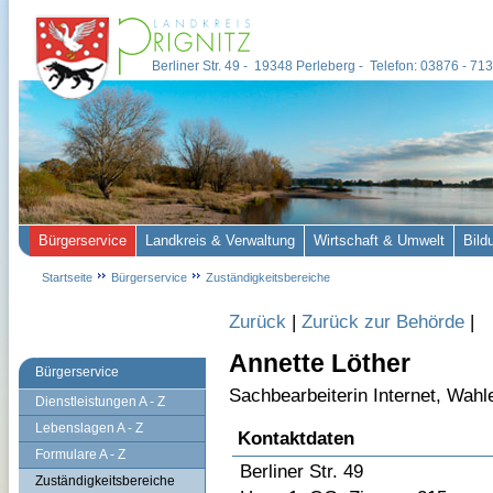
Berliner Str. 49 - 19348 Perleberg - Telefon: 03876 - 7
Bürgerservice
Landkreis & Verwaltung
Wirtschaft & Umwelt
Bild
Startseite
Bürgerservice
Zuständigkeitsbereiche
Zurück
|
Zurück zur Behörde
|
Annette Löther
Bürgerservice
Sachbearbeiterin Internet, Wahl
Dienstleistungen A - Z
Lebenslagen A - Z
Kontaktdaten
Formulare A - Z
Berliner Str. 49
Zuständigkeitsbereiche