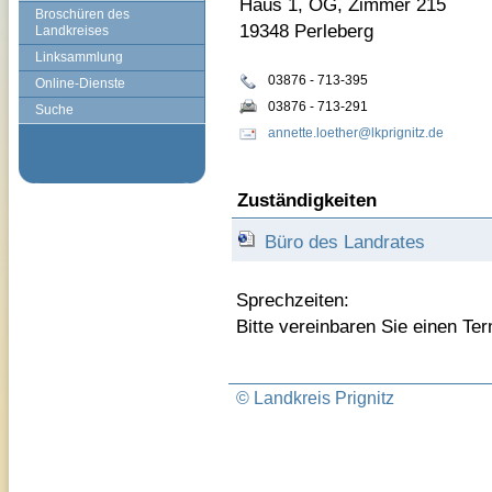
Haus 1, OG, Zimmer 215
Broschüren des
19348 Perleberg
Landkreises
Linksammlung
03876 - 713-395
Online-Dienste
03876 - 713-291
Suche
annette.loether@lkprignitz.de
Zuständigkeiten
Büro des Landrates
Sprechzeiten:
Bitte vereinbaren Sie einen Ter
© Landkreis Prignitz