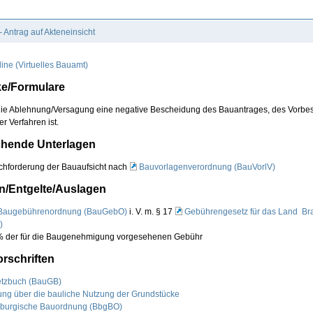
 Antrag auf Akteneinsicht
ine (Virtuelles Bauamt)
e/Formulare
die Ablehnung/Versagung eine negative Bescheidung des Bauantrages, des Vorbe
r Verfahren ist.
chende Unterlagen
chforderung der Bauaufsicht nach
Bauvorlagenverordnung (BauVorlV)
/Entgelte/Auslagen
Baugebührenordnung (BauGebO)
i. V. m. § 17
Gebührengesetz für das Land B
)
 der für die
Baugenehmigung
vorgesehenen Gebühr
rschriften
tzbuch (BauGB)
ng über die bauliche Nutzung der Grundstücke
burgische Bauordnung (BbgBO)