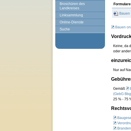
Broschüren des
Formulare
Landkreises
Bauen -
Linksammlung
Online-Dienste
Bauen onl
Suche
Vordruck
Keine, da 
oder andere
einzurei
Nur auf Na
Gebühren
Gemäß
(GebG Bbg
25 % - 75 %
Rechtsvo
Baugese
Verordnu
Branden