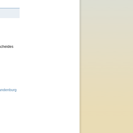
scheides
randenburg