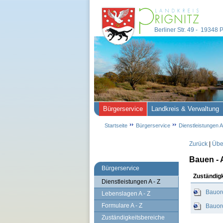
Berliner Str. 49 - 19348
Bürgerservice
Landkreis & Verwaltung
Startseite
Bürgerservice
Dienstleistungen A
Zurück
|
Über
Bauen - 
Bürgerservice
Zuständig
Dienstleistungen A - Z
Bauor
Lebenslagen A - Z
Formulare A - Z
Bauor
Zuständigkeitsbereiche