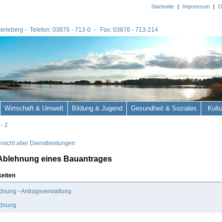
Startseite
|
Impressum
|
D
 Perleberg - Telefon: 03876 - 713-0 - Fax: 03876 - 713-214
Wirtschaft & Umwelt
Bildung & Jugend
Gesundheit & Soziales
Kult
 - Z
sicht aller Dienstleistungen
Ablehnung eines Bauantrages
keiten
dnung - Antragsverwaltung
dnung