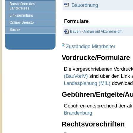
Broschüren des
Bauordnung
Landkreises
Linksammlung
Formulare
Online-Dienste
Suche
Bauen - Antrag auf Akteneinsicht
Zuständige Mitarbeiter
Vordrucke/Formulare
Die vorgeschriebenen Vordruc
(BauVorlV)
sind über den
Link
Landesplanung (MIL)
download
Gebühren/Entgelte/A
Gebühren entsprechend der ak
Brandenburg
Rechtsvorschriften