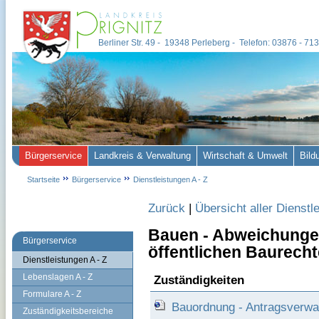
Berliner Str. 49 - 19348 Perleberg - Telefon: 03876 - 7
Bürgerservice
Landkreis & Verwaltung
Wirtschaft & Umwelt
Bild
Startseite
Bürgerservice
Dienstleistungen A - Z
Zurück
|
Übersicht aller Dienstl
Bauen - Abweichungen
Bürgerservice
öffentlichen Baurech
Dienstleistungen A - Z
Lebenslagen A - Z
Zuständigkeiten
Formulare A - Z
Bauordnung - Antragsverwa
Zuständigkeitsbereiche