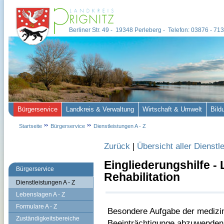
Berliner Str. 49 - 19348 Perleberg - Telefon: 03876 - 7
Bürgerservice
Landkreis & Verwaltung
Wirtschaft & Umwelt
Bild
Startseite
Bürgerservice
Dienstleistungen A - Z
Zurück
|
Übersicht aller Dienstl
Eingliederungshilfe -
Bürgerservice
Rehabilitation
Dienstleistungen A - Z
Lebenslagen A - Z
Formulare A - Z
Besondere Aufgabe der medizini
Zuständigkeitsbereiche
Beeinträchtigunge
abzuwenden, 