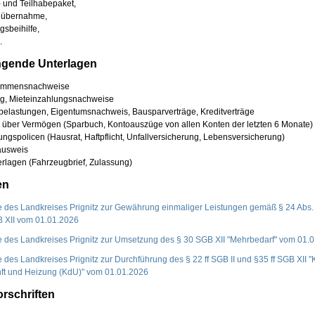
- und Teilhabepaket,
nübernahme,
gsbeihilfe,
.
ngende Unterlagen
nkommensnachweise
rag, Mieteinzahlungsnachweise
sbelastungen,
Eigentumsnachweis, Bausparverträge, Kreditverträge
s über Vermögen
(Sparbuch, Kontoauszüge von allen Konten der letzten 6 Monate)
ungspolicen (Hausrat, Haftpflicht, Unfallversicherung, Lebensversicherung)
ausweis
rlagen (Fahrzeugbrief, Zulassung)
en
ie des Landkreises Prignitz zur Gewährung einmaliger Leistungen gemäß § 24 Abs.
 XII vom 01.01.2026
ie des Landkreises Prignitz zur Umsetzung des § 30 SGB XII "Mehrbedarf" vom 01.
ie des Landkreises Prignitz zur Durchführung des § 22 ff SGB II und §35 ff SGB XII 
ft und Heizung (KdU)" vom 01.01.2026
rschriften