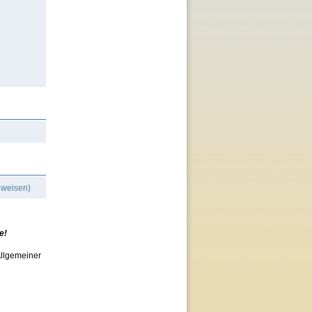
nweisen)
e!
Allgemeiner