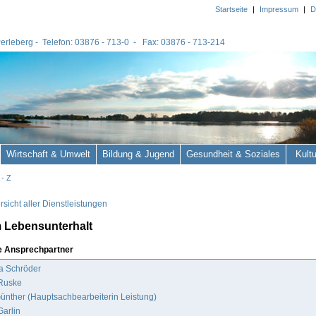
Startseite
|
Impressum
|
D
 Perleberg - Telefon: 03876 - 713-0 - Fax: 03876 - 713-214
Wirtschaft & Umwelt
Bildung & Jugend
Gesundheit & Soziales
Kult
 - Z
sicht aller Dienstleistungen
m Lebensunterhalt
e Ansprechpartner
a Schröder
 Ruske
ünther (Hauptsachbearbeiterin Leistung)
Garlin