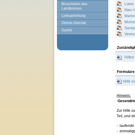
Broschüren des
Liane
Landkreises
Marc 
Linksammlung
Marle
Michel
Online-Dienste
Sandy
Suche
Veren
Zuständig
Hilfen
Formulare
Hilfe z
Hinweis:
Gesendete
Zur Hilfe 
Teil, und d
-
laufende 
-
einmalige