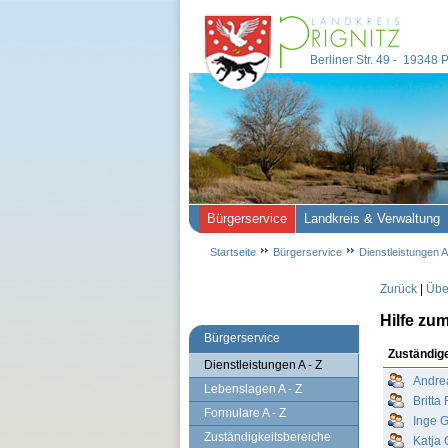
Berliner Str. 49 - 19348
Bürgerservice
Landkreis & Verwaltung
Startseite
Bürgerservice
Dienstleistungen A
Zurück
|
Über
Hilfe zu
Bürgerservice
Zuständig
Dienstleistungen A - Z
Andre
Lebenslagen A - Z
Britta
Formulare A - Z
Inge G
Zuständigkeitsbereiche
Katja 