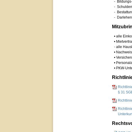
-
Bildungs
-
Schulde
-
Bestattun
-
Darlehen
Mitzubri
• alle Ei
• Mietvert
- alle Hau
• Nachwei
• Versicher
• Personal
• PKW-Unte
Richtlini
Richtlin
§ 31 SGB
Richtlin
Richtlin
Unterkun
Rechtsvo