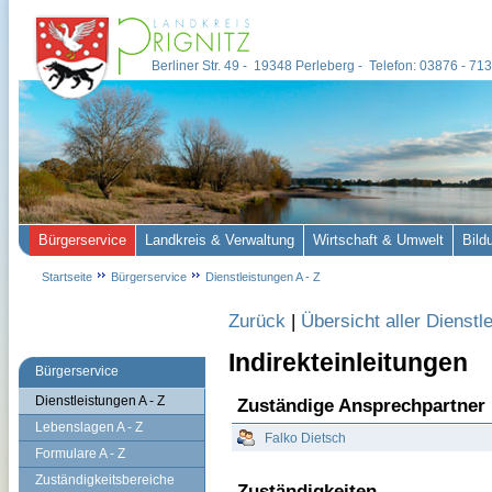
Berliner Str. 49 - 19348 Perleberg - Telefon: 03876 - 7
Bürgerservice
Landkreis & Verwaltung
Wirtschaft & Umwelt
Bild
Startseite
Bürgerservice
Dienstleistungen A - Z
Zurück
|
Übersicht aller Dienstl
Indirekteinleitungen
Bürgerservice
Dienstleistungen A - Z
Zuständige Ansprechpartner
Lebenslagen A - Z
Falko Dietsch
Formulare A - Z
Zuständigkeitsbereiche
Zuständigkeiten