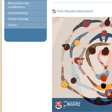
Broschüren des
Landkreises
Flyer Migrationsfachdienst
Linksammlung
Online-Dienste
Suche