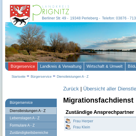
Berliner Str. 49 - 19348 Perleberg - Telefon: 03876 - 7
Bürgerservice
Landkreis & Verwaltung
Wirtschaft & Umwelt
Bild
Startseite
Bürgerservice
Dienstleistungen A - Z
Zurück
|
Übersicht aller Dienstl
Migrationsfachdienst
Bürgerservice
Dienstleistungen A - Z
Zuständige Ansprechpartner
Lebenslagen A - Z
Frau Herper
Formulare A - Z
Frau Klein
Zuständigkeitsbereiche