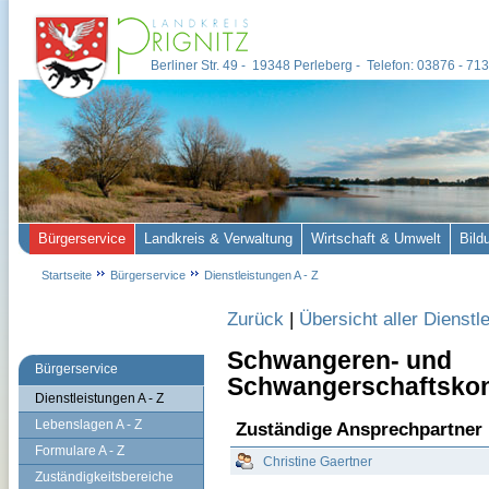
Berliner Str. 49 - 19348 Perleberg - Telefon: 03876 - 7
Bürgerservice
Landkreis & Verwaltung
Wirtschaft & Umwelt
Bild
Startseite
Bürgerservice
Dienstleistungen A - Z
Zurück
|
Übersicht aller Dienstl
Schwangeren- und
Bürgerservice
Schwangerschaftskon
Dienstleistungen A - Z
Lebenslagen A - Z
Zuständige Ansprechpartner
Formulare A - Z
Christine Gaertner
Zuständigkeitsbereiche