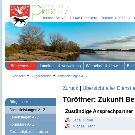
Berliner Str. 49 - 19348 Perleberg - Telefon: 03876 - 7
Bürgerservice
Landkreis & Verwaltung
Wirtschaft & Umwelt
Bild
Startseite
Bürgerservice
Dienstleistungen A - Z
Zurück
|
Übersicht aller Dienstl
Türöffner: Zukunft Be
Bürgerservice
Dienstleistungen A - Z
Zuständige Ansprechpartner
Lebenslagen A - Z
Jana Hückel
Formulare A - Z
Michael Hann
Zuständigkeitsbereiche