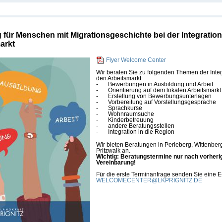
 für Menschen mit Migrationsgeschichte bei der Integration
arkt
Flyer Welcome Center
Wir beraten Sie zu folgenden Themen der Integ
den Arbeitsmarkt:
-
Bewerbungen in Ausbildung und Arbeit
-
Orientierung auf dem lokalen Arbeitsmarkt
-
Erstellung von Bewerbungsunterlagen
-
Vorbereitung auf Vorstellungsgespräche
-
Sprachkurse
-
Wohnraumsuche
-
Kinderbetreuung
-
andere Beratungsstellen
-
Integration in die Region
Wir bieten Beratungen in Perleberg, Wittenbe
Pritzwalk an.
Wichtig: Beratungstermine nur nach vorheri
Vereinbarung!
Für die erste Terminanfrage senden Sie eine E
WELCOMECENTER@LKPRIGNITZ.DE