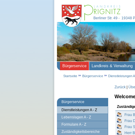
Berliner Str. 49 - 19348
Bürgerservice
Landkreis & Verwaltung
Startseite
Bürgerservice
Dienstleistungen A
Zurück
|
Über
Welcome 
Bürgerservice
Zuständig
Dienstleistungen A - Z
Frau 
Lebenslagen A - Z
Frau 
Formulare A - Z
Frau 
Zuständigkeitsbereiche
Herr 