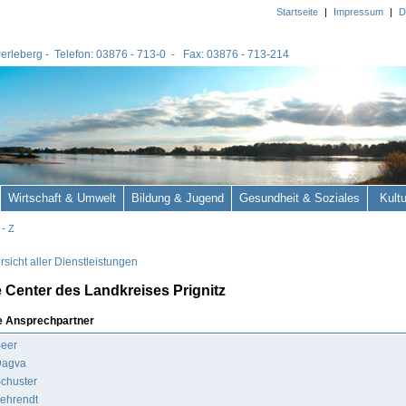
Startseite
|
Impressum
|
D
 Perleberg - Telefon: 03876 - 713-0 - Fax: 03876 - 713-214
Wirtschaft & Umwelt
Bildung & Jugend
Gesundheit & Soziales
Kult
 - Z
sicht aller Dienstleistungen
Center des Landkreises Prignitz
e Ansprechpartner
Beer
Dagva
Schuster
Behrendt