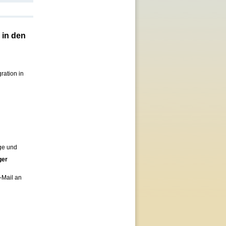
 in den
ration in
rge und
ger
-Mail an