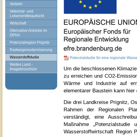
Verkehr
Veterinär- und
Lebensmittelaufsicht
Wirtschaft
Alternative Antriebe im
ÖPNV
Potenzialregion Prignitz
Radwegemodernisierung
Wasserstoffstudie
Potenzialstudie für eine regionale Wasse
Weites Land -
Um die beschlossenen Klimazie
Imagebroschüre
zu erreichen und CO2-Emission
Wärme und Industrie auf ern
elementarer Baustein kann hier
Die drei Landkreise Prignitz, O
Rahmen der Regionalen Planu
verständigt, eine Ausschrei
Maßnahme „Potenzialstudie u
Wasserstoffwirtschaft Region P