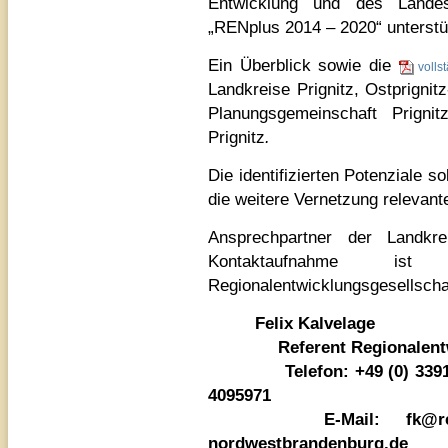
Entwicklung und des Lande
„RENplus 2014 – 2020“ unterstü
Ein Überblick sowie die
volls
Landkreise Prignitz, Ostprigni
Planungsgemeinschaft Prigni
Prignitz
.
Die identifizierten Potenziale s
die weitere Vernetzung relevant
Ansprechpartner der Landkr
Kontaktaufnahme i
Regionalentwicklungsgesellsch
Felix Kalvelage
Referent Regionalentw
Telefon: +49 (0) 3391 8
4095971
E-Mail:
fk@r
nordwestbrandenburg.de