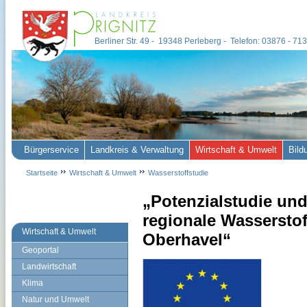
Berliner Str. 49 - 19348 Perleberg - Telefon: 03876 - 7
Bürgerservice
Landkreis & Verwaltung
Wirtschaft & Umwelt
Bild
Startseite
Wirtschaft & Umwelt
Wasserstoffstudie
„Potenzialstudie un
regionale Wasserstof
Wirtschaft & Umwelt
Oberhavel“
Geoportal
Landwirtschaft
Klima
Natur und Umwelt