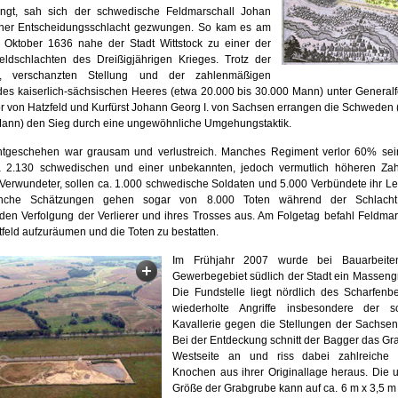
ängt, sah sich der schwedische Feldmarschall Johan
iner Entscheidungsschlacht gezwungen. So kam es am
 Oktober 1636 nahe der Stadt Wittstock zu einer der
Feldschlachten des Dreißigjährigen Krieges. Trotz der
ten, verschanzten Stellung und der zahlenmäßigen
es kaiserlich-sächsischen Heeres (etwa 20.000 bis 30.000 Mann) unter Generalf
or von Hatzfeld und Kurfürst Johann Georg I. von Sachsen errangen die Schweden
Mann) den Sieg durch eine ungewöhnliche Umgehungstaktik.
tgeschehen war grausam und verlustreich. Manches Regiment verlor 60% sei
 2.130 schwedischen und einer unbekannten, jedoch vermutlich höheren Zah
r Verwundeter, sollen ca. 1.000 schwedische Soldaten und 5.000 Verbündete ihr L
nche Schätzungen gehen sogar von 8.000 Toten während der Schlacht
den Verfolgung der Verlierer und ihres Trosses aus. Am Folgetag befahl Feldmar
feld aufzuräumen und die Toten zu bestatten.
Im Frühjahr 2007 wurde bei Bauarbeit
Gewerbegebiet südlich der Stadt ein Massengr
Die Fundstelle liegt nördlich des Scharfenbe
wiederholte Angriffe insbesondere der s
Kavallerie gegen die Stellungen der Sachsen 
Bei der Entdeckung schnitt der Bagger das Gr
Westseite an und riss dabei zahlreiche 
Knochen aus ihrer Originallage heraus. Die u
Größe der Grabgrube kann auf ca. 6 m x 3,5 m 