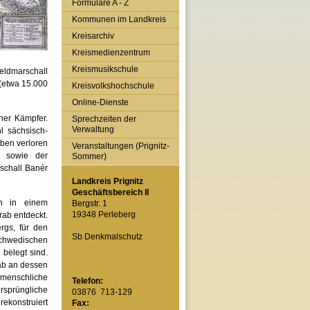
Formulare A - Z
Kommunen im Landkreis
Kreisarchiv
Kreismedienzentrum
Kreismusikschule
eldmarschall
 (etwa 15.000
Kreisvolkshochschule
Online-Dienste
ner Kämpfer.
Sprechzeiten der
Verwaltung
l sächsisch-
eben verloren
Veranstaltungen (Prignitz-
 sowie der
Sommer)
schall Banér
Landkreis Prignitz
Geschäftsbereich II
en in einem
Bergstr. 1
19348 Perleberg
ab entdeckt.
rgs, für den
Sb Denkmalschutz
chwedischen
belegt sind.
ab an dessen
menschliche
Telefon:
rsprüngliche
03876 713-129
rekonstruiert
Fax: