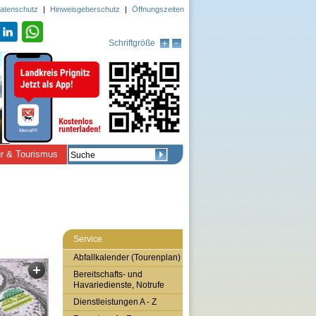
atenschutz
|
Hinweisgeberschutz
|
Öffnungszeiten
Schriftgröße
ur & Tourismus
Service
Abfallkalender (Tourenplan)
Bereitschafts- und
Havariedienste, Notrufe
Dienstleistungen A - Z