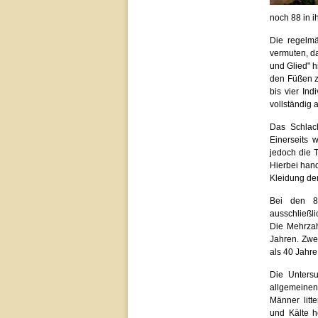
noch 88 in i
Die regelm
vermuten, d
und Glied" 
den Füßen z
bis vier In
vollständig 
Das Schlac
Einerseits
jedoch die 
Hierbei han
Kleidung de
Bei den 88
ausschließl
Die Mehrzah
Jahren. Zwei
als 40 Jahre
Die Untersu
allgemeinen
Männer litt
und Kälte 