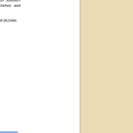
von Söldnern
chehen weit
BLDAM)