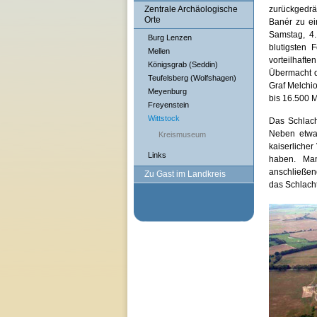
Zentrale Archäologische
zurückgedr
Orte
Banér zu e
Samstag, 4.
Burg Lenzen
blutigsten 
Mellen
vorteilhaf
Königsgrab (Seddin)
Übermacht d
Teufelsberg (Wolfshagen)
Graf Melchi
Meyenburg
bis 16.500 
Freyenstein
Wittstock
Das Schlach
Neben etwa
Kreismuseum
kaiserliche
Links
haben. Ma
anschließen
Zu Gast im Landkreis
das Schlacht