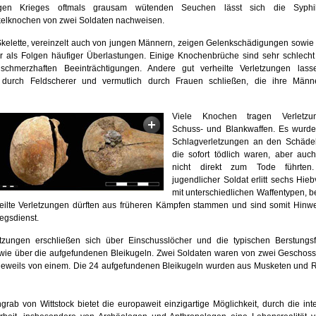
rigen Krieges oftmals grausam wütenden Seuchen lässt sich die Syph
elknochen von zwei Soldaten nachweisen.
Skelette, vereinzelt auch von jungen Männern, zeigen Gelenkschädigungen sowie
r als Folgen häufiger Überlastungen. Einige Knochenbrüche sind sehr schlecht 
 schmerzhaften Beeinträchtigungen. Andere gut verheilte Verletzungen las
 durch Feldscherer und vermutlich durch Frauen schließen, die ihre Männ
Viele Knochen tragen Verletzu
Schuss- und Blankwaffen. Es wurd
Schlagverletzungen an den Schäde
die sofort tödlich waren, aber auch
nicht direkt zum Tode führten
jugendlicher Soldat erlitt sechs Hie
mit unterschiedlichen Waffentypen, be
heilte Verletzungen dürften aus früheren Kämpfen stammen und sind somit Hinwe
egsdienst.
tzungen erschließen sich über Einschusslöcher und die typischen Berstungs
ie über die aufgefundenen Bleikugeln. Zwei Soldaten waren von zwei Geschosse
 jeweils von einem. Die 24 aufgefundenen Bleikugeln wurden aus Musketen und Re
ab von Wittstock bietet die europaweit einzigartige Möglichkeit, durch die inte