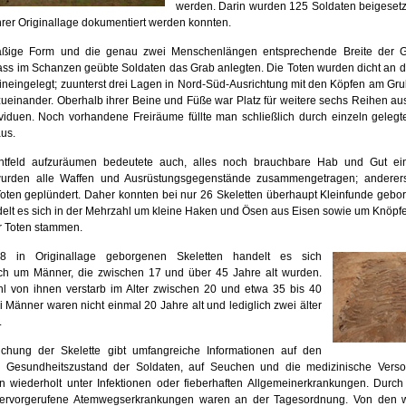
werden. Darin wurden 125 Soldaten beigesetz
hrer Originallage dokumentiert werden konnten.
äßige Form und die genau zwei Menschenlängen entsprechende Breite der G
ass im Schanzen geübte Soldaten das Grab anlegten. Die Toten wurden dicht an di
hineingelegt; zuunterst drei Lagen in Nord-Süd-Ausrichtung mit den Köpfen am G
ueinander. Oberhalb ihrer Beine und Füße war Platz für weitere sechs Reihen aus
dividuen. Noch vorhandene Freiräume füllte man schließlich durch einzeln geleg
aus.
htfeld aufzuräumen bedeutete auch, alles noch brauchbare Hab und Gut ei
 wurden alle Waffen und Ausrüstungsgegenstände zusammengetragen; anderer
Toten geplündert. Daher konnten bei nur 26 Skeletten überhaupt Kleinfunde gebo
delt es sich in der Mehrzahl um kleine Haken und Ösen aus Eisen sowie um Knöpfe
r Toten stammen.
 in Originallage geborgenen Skeletten handelt es sich
ich um Männer, die zwischen 17 und über 45 Jahre alt wurden.
l von ihnen verstarb im Alter zwischen 20 und etwa 35 bis 40
 Männer waren nicht einmal 20 Jahre alt und lediglich zwei älter
.
chung der Skelette gibt umfangreiche Informationen auf den
 Gesundheitszustand der Soldaten, auf Seuchen und die medizinische Verso
en wiederholt unter Infektionen oder fieberhaften Allgemeinerkrankungen. Durch
hervorgerufene Atemwegserkrankungen waren an der Tagesordnung. Von den 