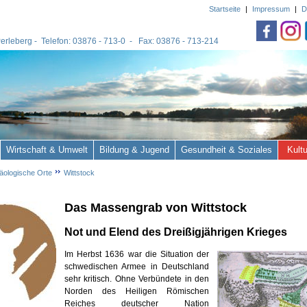
Startseite
|
Impressum
|
D
 Perleberg - Telefon: 03876 - 713-0 - Fax: 03876 - 713-214
Wirtschaft & Umwelt
Bildung & Jugend
Gesundheit & Soziales
Kult
äologische Orte
Wittstock
Das Massengrab von Wittstock
Not und Elend des Dreißigjährigen Krieges
Im Herbst 1636 war die Situation der
schwedischen Armee in Deutschland
sehr kritisch. Ohne Verbündete in den
Norden des Heiligen Römischen
Reiches deutscher Nation