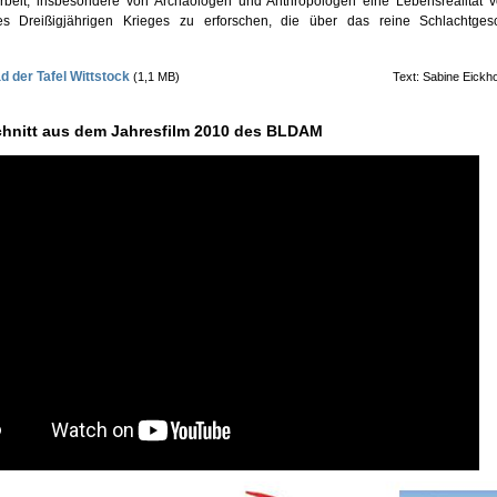
eit, insbesondere von Archäologen und Anthropologen eine Lebensrealität 
s Dreißigjährigen Krieges zu erforschen, die über das reine Schlachtges
 der Tafel Wittstock
(1,1 MB) Text: Sabine Eickhoff (
hnitt aus dem Jahresfilm 2010 des BLDAM