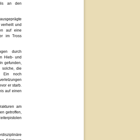
ilis an den
 ausgeprägte
verheilt und
sen auf eine
er im Tross
ngen durch
en Hieb- und
ln gefunden,
 solche, die
. Ein noch
bverletzungen
vor er starb.
is auf einen
frakturen am
n getroffen,
iterpistolen
rdisziplinäre