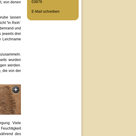
03876
t, von denen
E-Mail schreiben
rube lassen
cht "in Reih´
rubenrand und
 jeweils drei
te Leichname
nzusammeln.
seits wurden
rgen werden.
, die von der
rgung. Viele
 Feuchtigkeit
während des