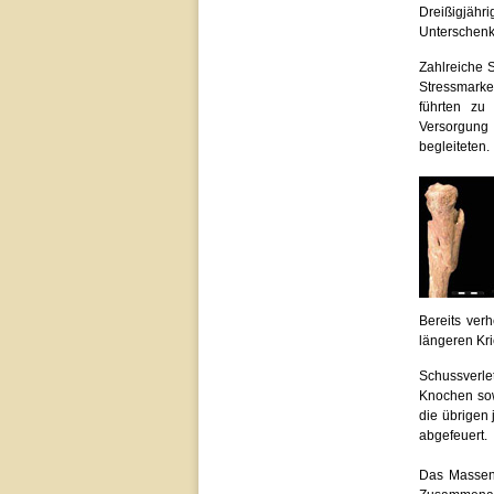
Dreißigjäh
Unterschenk
Zahlreiche 
Stressmarke
führten zu
Versorgung
begleiteten.
Bereits ver
längeren Kri
Schussverle
Knochen sow
die übrigen
abgefeuert.
Das Massengr