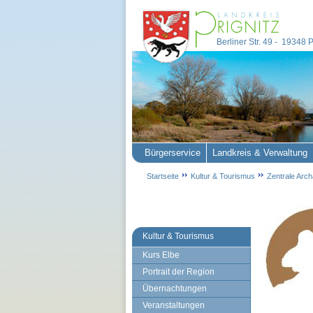
Berliner Str. 49 - 19348
Bürgerservice
Landkreis & Verwaltung
Startseite
Kultur & Tourismus
Zentrale Arch
Kultur & Tourismus
Kurs Elbe
Portrait der Region
Übernachtungen
Veranstaltungen