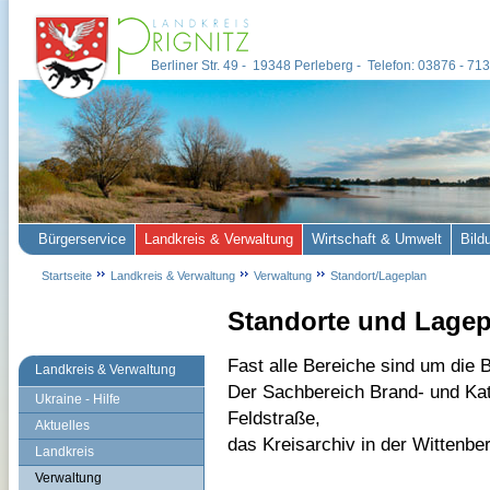
Berliner Str. 49 - 19348 Perleberg - Telefon: 03876 - 7
Bürgerservice
Landkreis & Verwaltung
Wirtschaft & Umwelt
Bild
Startseite
Landkreis & Verwaltung
Verwaltung
Standort/Lageplan
Standorte und Lagep
Fast alle Bereiche sind um die B
Landkreis & Verwaltung
Der Sachbereich Brand- und Kat
Ukraine - Hilfe
Feldstraße,
Aktuelles
das Kreisarchiv in der Wittenbe
Landkreis
Verwaltung