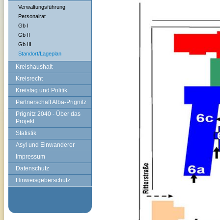
Verwaltungsführung
Personalrat
Gb I
Gb II
Gb III
Standort/Lageplan
Kreishaushalt
Kreisrecht
Kreistag und Politik
Partnerschaft Alba-Prignitz
Prignitz 2040 - Über das
Projekt
Statistik
Asyl und Einwanderer
Impressum
Datenschutz
Hinweisgeberschutz