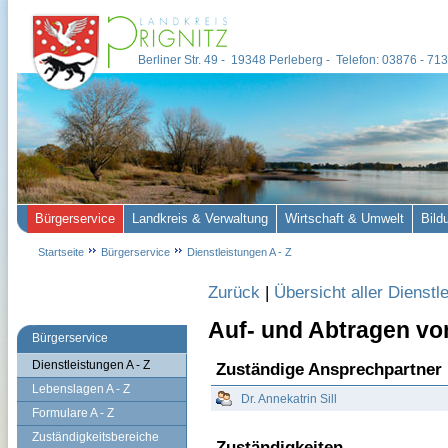
Berliner Str. 49 - 19348 Perleberg - Telefon: 03876 - 7
Bürgerservice
Landkreis & Verwaltung
Wirtschaft & Umwelt
Bild
Startseite
Bürgerservice
Dienstleistungen A - Z
Zurück
|
Übersicht aller Dienstl
Auf- und Abtragen v
Bürgerservice
Dienstleistungen A - Z
Zuständige Ansprechpartner
Lebenslagen A - Z
Dr. Annekatrin Sill
Formulare A - Z
Zuständigkeitsbereiche
Zuständigkeiten