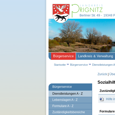
Berliner Str. 49 - 19348
Bürgerservice
Landkreis & Verwaltung
Startseite
Bürgerservice
Dienstleistungen A
Zurück
|
Über
Sozialhil
Bürgerservice
Zuständig
Dienstleistungen A - Z
Hilfe
Lebenslagen A - Z
Formulare A - Z
Formulare
Zuständigkeitsbereiche