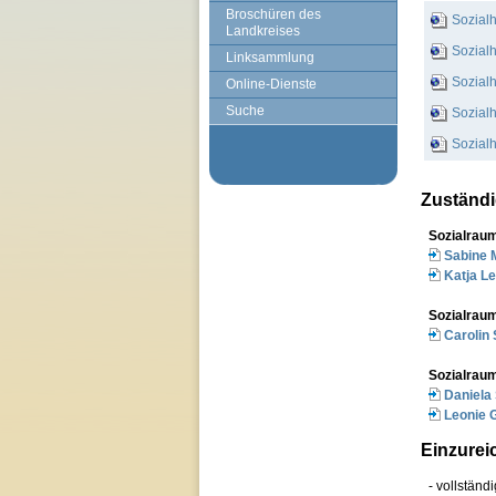
Broschüren des
Sozialh
Landkreises
Sozial
Linksammlung
Sozialh
Online-Dienste
Suche
Sozialh
Sozialh
Zuständi
Sozialrau
Sabine 
Katja L
Sozialrau
Carolin 
Sozialrau
Daniela
Leonie 
Einzurei
- vollständ