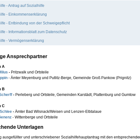
ilfe - Antrag auf Sozialhilfe
hilfe - Einkommenserklärung
ilfe - Entbindung von der Schweigepflicht
ilfe - Informationsblatt zum Datenschutz
ilfe - Vermögenserklärung
ge Ansprechpartner
m A
Milus
-
Pritzwalk und Ortsteile
eppin
- Ämter Meyenburg und Putlitz-Berge, Gemeinde Groß Pankow (Prignitz)
m B
Scherff
-
Perleberg und Ortsteile, Gemeinden Karstädt, Plattenburg und Gumtow
m C
 Schlee
-
Ämter Bad Wilsnack/Weisen und Lenzen-Elbtalaue
Genenz
- Wittenberge und Ortsteile
chende Unterlagen
ig ausgefüllter und unterschriebener Sozialhilfehauptantrag mit den entsprechende