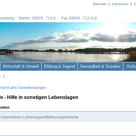
Startseite
|
Impressum
|
D
 Perleberg - Telefon: 03876 - 713-0 - Fax: 03876 - 713-214
Wirtschaft & Umwelt
Bildung & Jugend
Gesundheit & Soziales
Kult
 - Z
sicht aller Dienstleistungen
fe - Hilfe in sonstigen Lebenslagen
keiten
 in besonderen Lebenslagen/Betreuungsbehörde