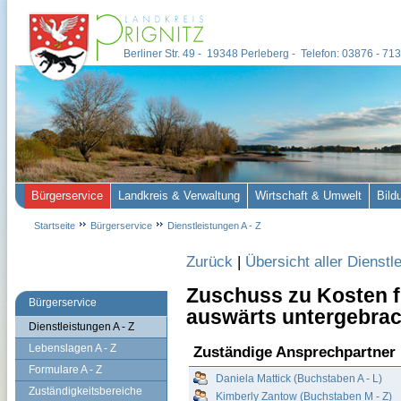
Berliner Str. 49 - 19348 Perleberg - Telefon: 03876 - 7
Bürgerservice
Landkreis & Verwaltung
Wirtschaft & Umwelt
Bild
Startseite
Bürgerservice
Dienstleistungen A - Z
Zurück
|
Übersicht aller Dienstl
Zuschuss zu Kosten f
Bürgerservice
auswärts untergebrac
Dienstleistungen A - Z
Lebenslagen A - Z
Zuständige Ansprechpartner
Formulare A - Z
Daniela Mattick (Buchstaben A - L)
Zuständigkeitsbereiche
Kimberly Zantow (Buchstaben M - Z)