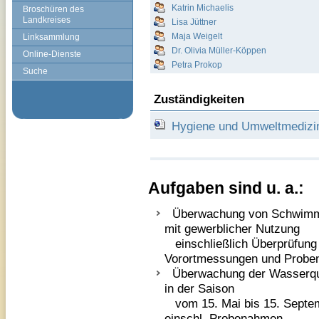
Katrin Michaelis
Broschüren des
Landkreises
Lisa Jüttner
Maja Weigelt
Linksammlung
Dr. Olivia Müller-Köppen
Online-Dienste
Petra Prokop
Suche
Zuständigkeiten
Hygiene und Umweltmedizin 
Aufgaben sind u. a.:
Überwachung von Schwimm
mit gewerblicher Nutzung
einschließlich Überprüfung 
Vorortmessungen und Prob
Überwachung der Wasserqua
in der Saison
vom 15. Mai bis 15. Septem
einschl. Probenahmen