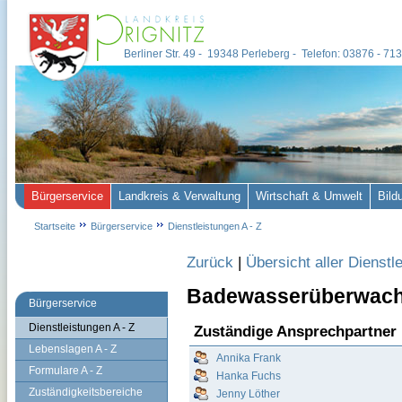
Berliner Str. 49 - 19348 Perleberg - Telefon: 03876 - 7
Bürgerservice
Landkreis & Verwaltung
Wirtschaft & Umwelt
Bild
Startseite
Bürgerservice
Dienstleistungen A - Z
Zurück
|
Übersicht aller Dienstl
Badewasserüberwac
Bürgerservice
Dienstleistungen A - Z
Zuständige Ansprechpartner
Lebenslagen A - Z
Annika Frank
Formulare A - Z
Hanka Fuchs
Zuständigkeitsbereiche
Jenny Löther